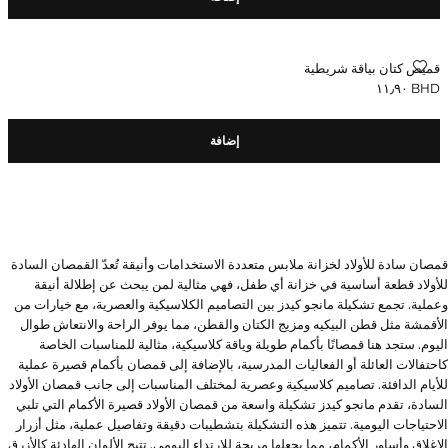
قميص كتان بياقة شريطية
قميص كتان بياقة شريطية
BHD ١١٫٩٠
السعر الحالي [BHD ١١٫٩٠ ]
إضافة
قمصان سادة للأولاد لخزانة ملابس متعددة الاستخدامات وأنيقة تُعدّ القمصان السادة
للأولاد قطعة أساسية في خزانة أي طفل، فهي مثالية لمن يبحث عن إطلالة أنيقة
وعملية. تجمع تشكيلة مانجو كيدز بين التصاميم الكلاسيكية والعصرية، مع خيارات من
الأقمشة مثل قطن البيكيه ومزيج الكتان والقطن، مما يوفر الراحة والانتعاش طوال
اليوم. ستجد هنا قمصانًا بأكمام طويلة وياقة كلاسيكية، مثالية للمناسبات الخاصة
كاحتفالات العائلة أو الفعاليات المدرسية، بالإضافة إلى قمصان بأكمام قصيرة عملية
للأيام الدافئة. تصاميم كلاسيكية وعصرية لمختلف المناسبات إلى جانب قمصان الأولاد
السادة، تقدم مانجو كيدز تشكيلة واسعة من قمصان الأولاد قصيرة الأكمام التي تلبي
الاحتياجات اليومية. تتميز هذه التشكيلة بتشطيبات دقيقة وتفاصيل عملية، مثل أزرار
الإغلاق وأساور الأكمام، مما يجعلها مريحة للارتداء اليومي. تتيح الألوان الهادئة كالأزرق