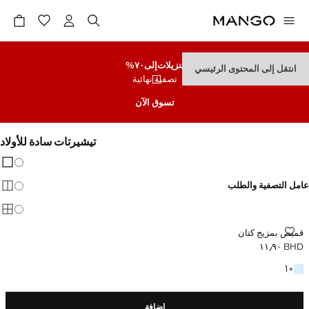
تنزيلات
إلى٧٠%
انتقل إلى المحتوى الرئيسي
تصفية نهائية
تسوق الآن
تيشيرتات سادة للأولاد
تغيير 
عرض
عامل التصفية والطلب
عرض
عرض
قميص بمزيج كتان
قميص بمزيج كتان
BHD ١١٫٩٠
السعر الحالي [BHD ١١٫٩٠ ]
+ لون آخر
1
+
إضافة