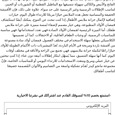
الفاتح والأبيض والكاكي سهولة تنسيقها مع البناطيل القطنية أو الشورتات أو الجينز،
لتناسب الإطلالات الرسمية وغير الرسمية على حد سواء. علاوة على ذلك، فإن الأقمشة
الخفيفة والمسامية تجعل هذه الملابس خيارًا مريحًا للارتداء طوال اليوم. خيارات
إضافية لإكمال خزانة ملابس الأطفال إذا كنت تبحث عن التنوع، يمكنك أيضًا استكشاف
قمصان الأولاد المطبوعة، وهي خيار مصمم لإضفاء لمسة مميزة على خزانة ملابس
طفلك. أما الميزة الرئيسية لقمصان الأولاد السادة فهي تعدد استخداماتها: فهي مناسبة
للمناسبات الرسمية، أو وجبات الطعام العائلية، أو الاحتفالات. كما أن تصميمها
الكلاسيكي يجعلها سهلة الاستخدام في مختلف الفصول. قمصان أولاد سادة مصنوعة
من أقمشة باردة ومريحة في الأيام الباردة، تُعدّ التيشيرتات ذات الأكمام الطويلة للأولاد
خيارًا رائعًا لتكملة خزانة ملابسهم، فهي تجمع بين الراحة والأناقة في مختلف أوقات
اليوم. كما أنها سهلة التنسيق، مما يُسهّل ابتكار إطلالات أنيقة دون عناء. إذا كنتِ تبحثين
عن خيار عملي ومريح ومتعدد الاستخدامات للارتداء اليومي أو للمناسبات الخاصة، فإنّ
مجموعة مانجو كيدز تُقدّم تشكيلة واسعة من التصاميم والألوان المُصممة خصيصًا
لتناسب أطفالكِ.
-استمتع بخصم 10% لتسوقك القادم عند اشتراكك في نشرتنا الاخبارية
البريد الإلكتروني