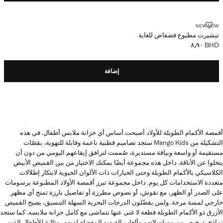
تيشيرت مطبوع فضفاض للغاية
NEW NOW
تيشيرت مطبوع فضفاض للغاية
BHD ٨٫٩٠
السعر الحالي [BHD ٨٫٩٠ ]
إضافة
أقمصة الأكمام الطويلة للأولاد أصبحت أساس أي خزانة ملابس أطفال. في هذه
التشكيلة من Mango Kids ستجد تصاميم قطنية ناعمة وقابلة للتهوية، بقصّات
مستقيمة أو واسعة وبياقة مستديرة، صُممت لترافق إيقاعهم اليومي من دون أن
يتخلوا عن الأناقة. داخل هذه مجموعة أيضًا يمكنك الاختيار من بين القميص الأبيض
الكلاسيكي بالأكمام الطويلة وحتى الخيارات ذات الألوان الحيوية لابتكار إطلالات
متعددة الاستخدامات كل يوم. داخل مجموعة تبرز أقمصة الأولاد المطبوعة برسومات
على الصدر أو الظهر، مع نقوش، أو نصوص مطرزة أو تفاصيل بارزة تمنح أي مظهر
خارجي لمسة مرحة. ولمن يفضّلون الدرجات البحرية السهلة التنسيق، يصبح القميص
الأزرق ذو الأكمام الطويلة قطعة لا غنى عنها تتماشى مع كامل خزانة ملابسه. كما ستجد
نماذج بترخيص من مسلسلاتهم وألعاب الفيديو المفضلة لديهم، مثالية للأطفال الذين