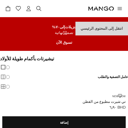
تنزيلات
إلى٧٠%
انتقل إلى المحتوى الرئيسي
تصفية نهائية
تسوق الآن
تيشيرتات بأكمام طويلة للأولاد
تغيير 
عرض
عامل التصفية والطلب
عرض
عرض
تي شيرت مطبوع من القطن
NEW NOW
تي شيرت مطبوع من القطن
BHD ٦٫٩٠
السعر الحالي [BHD ٦٫٩٠ ]
إضافة