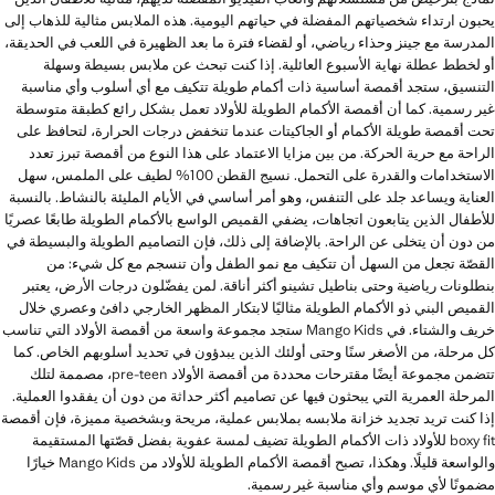
يحبون ارتداء شخصياتهم المفضلة في حياتهم اليومية. هذه الملابس مثالية للذهاب إلى
المدرسة مع جينز وحذاء رياضي، أو لقضاء فترة ما بعد الظهيرة في اللعب في الحديقة،
أو لخطط عطلة نهاية الأسبوع العائلية. إذا كنت تبحث عن ملابس بسيطة وسهلة
التنسيق، ستجد أقمصة أساسية ذات أكمام طويلة تتكيف مع أي أسلوب وأي مناسبة
غير رسمية. كما أن أقمصة الأكمام الطويلة للأولاد تعمل بشكل رائع كطبقة متوسطة
تحت أقمصة طويلة الأكمام أو الجاكيتات عندما تنخفض درجات الحرارة، لتحافظ على
الراحة مع حرية الحركة. من بين مزايا الاعتماد على هذا النوع من أقمصة تبرز تعدد
الاستخدامات والقدرة على التحمل. نسيج القطن 100% لطيف على الملمس، سهل
العناية ويساعد جلد على التنفس، وهو أمر أساسي في الأيام المليئة بالنشاط. بالنسبة
للأطفال الذين يتابعون اتجاهات، يضفي القميص الواسع بالأكمام الطويلة طابعًا عصريًا
من دون أن يتخلى عن الراحة. بالإضافة إلى ذلك، فإن التصاميم الطويلة والبسيطة في
القصّة تجعل من السهل أن تتكيف مع نمو الطفل وأن تنسجم مع كل شيء: من
بنطلونات رياضية وحتى بناطيل تشينو أكثر أناقة. لمن يفضّلون درجات الأرض، يعتبر
القميص البني ذو الأكمام الطويلة مثاليًا لابتكار المظهر الخارجي دافئ وعصري خلال
خريف والشتاء. في Mango Kids ستجد مجموعة واسعة من أقمصة الأولاد التي تناسب
كل مرحلة، من الأصغر سنًا وحتى أولئك الذين يبدؤون في تحديد أسلوبهم الخاص. كما
تتضمن مجموعة أيضًا مقترحات محددة من أقمصة الأولاد pre-teen، مصممة لتلك
المرحلة العمرية التي يبحثون فيها عن تصاميم أكثر حداثة من دون أن يفقدوا العملية.
إذا كنت تريد تجديد خزانة ملابسه بملابس عملية، مريحة وبشخصية مميزة، فإن أقمصة
boxy fit للأولاد ذات الأكمام الطويلة تضيف لمسة عفوية بفضل قصّتها المستقيمة
والواسعة قليلًا. وهكذا، تصبح أقمصة الأكمام الطويلة للأولاد من Mango Kids خيارًا
مضمونًا لأي موسم وأي مناسبة غير رسمية.