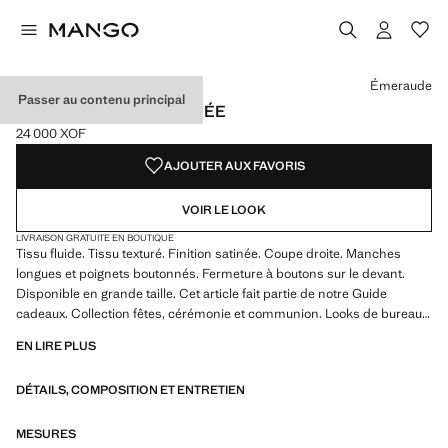
Choisissez une couleur
Couleur Émeraude sélectionnée
Couleur Noir
Couleur Blanc cassé
Couleur Violet
Émeraude
Passer au contenu principal
CHEMISE FLUIDE SATINÉE
24 000 XOF
Prix actuel [24 000 XOF ]
AJOUTER AUX FAVORIS
VOIR LE LOOK
LIVRAISON GRATUITE EN BOUTIQUE
Tissu fluide. Tissu texturé. Finition satinée. Coupe droite. Manches
longues et poignets boutonnés. Fermeture à boutons sur le devant.
Disponible en grande taille. Cet article fait partie de notre Guide
cadeaux. Collection fêtes, cérémonie et communion. Looks de bureau.
Col classique. Col classique. Fermeture frontale. Tissu satiné. Longueur
EN LIRE PLUS
standard. Longueur manches longues. Coupe standard. Silhouette
droite. Manches longues. Structure plate Léger. Emplacement
DÉTAILS, COMPOSITION ET ENTRETIEN
fermeture à l’avant. Tissu léger. Col à revers Chemise. Imprimé rayures.
Matière Satinée. Imprimé Chaînes. Imprimé Pois. Imprimé Sans
imprimé. Fantaisie Sans fantaisie. Regular-fit
MESURES