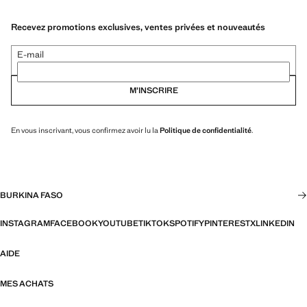
Recevez promotions exclusives, ventes privées et nouveautés
E-mail
M’INSCRIRE
En vous inscrivant, vous confirmez avoir lu la
Politique de confidentialité
.
BURKINA FASO
INSTAGRAM
FACEBOOK
YOUTUBE
TIKTOK
SPOTIFY
PINTEREST
X
LINKEDIN
AIDE
MES ACHATS