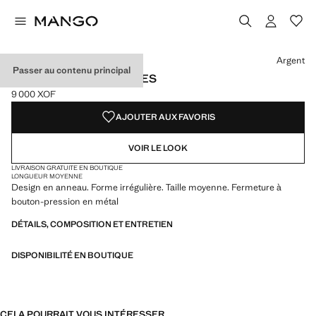
Choisissez une couleur
Couleur Or
Couleur Argent sélectionnée
Argent
Passer au contenu principal
CRÉOLES IRRÉGULIÈRES
9 000 XOF
Prix actuel [9 000 XOF ]
AJOUTER AUX FAVORIS
VOIR LE LOOK
LIVRAISON GRATUITE EN BOUTIQUE
LONGUEUR MOYENNE
Design en anneau. Forme irrégulière. Taille moyenne. Fermeture à
bouton-pression en métal
DÉTAILS, COMPOSITION ET ENTRETIEN
DISPONIBILITÉ EN BOUTIQUE
CELA POURRAIT VOUS INTÉRESSER