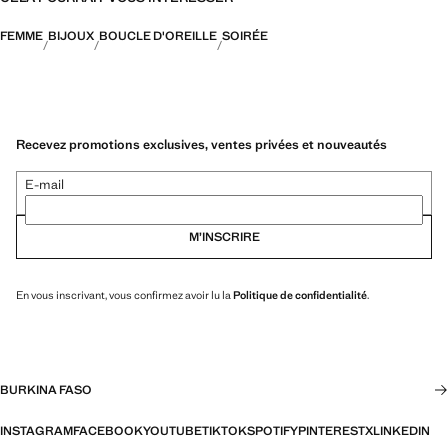
FEMME
BIJOUX
BOUCLE D'OREILLE
SOIRÉE
Recevez promotions exclusives, ventes privées et nouveautés
E-mail
M’INSCRIRE
En vous inscrivant, vous confirmez avoir lu la
Politique de confidentialité
.
BURKINA FASO
INSTAGRAM
FACEBOOK
YOUTUBE
TIKTOK
SPOTIFY
PINTEREST
X
LINKEDIN