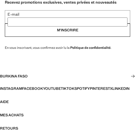
Recevez promotions exclusives, ventes privées et nouveautés
E-mail
M’INSCRIRE
En vous inscrivant, vous confirmez avoir lu la
Politique de confidentialité
.
BURKINA FASO
INSTAGRAM
FACEBOOK
YOUTUBE
TIKTOK
SPOTIFY
PINTEREST
X
LINKEDIN
AIDE
MES ACHATS
RETOURS