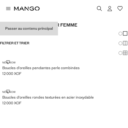
BOUCLE D'OREILLE POUR FEMME
Passer au contenu principal
Chang
Aff
FILTRER ET TRIER
Aff
Af
BOUCLES D’OREILLES PENDANTES PERLE COMBINÉES
NEW NOW
Boucles d’oreilles pendantes perle combinées
12 000 XOF
Prix actuel [12 000 XOF ]
BOUCLES D’OREILLES RONDES TEXTURÉES EN ACIER INOXYDABLE
NEW NOW
Boucles d’oreilles rondes texturées en acier inoxydable
12 000 XOF
Prix actuel [12 000 XOF ]