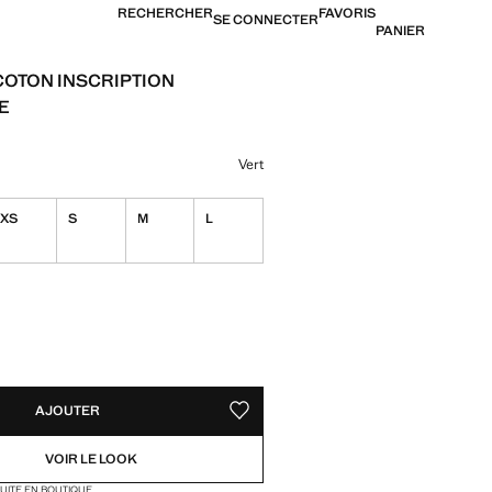
RECHERCHER
FAVORIS
SE CONNECTER
PANIER
 COTON INSCRIPTION
E
17,99 € ]
ne couleur
Vert
XS
S
M
L
TÉS !
LE. JE LE VEUX !
AJOUTER
AJOUTER AUX FAVORIS
VOIR LE LOOK
TUITE EN BOUTIQUE