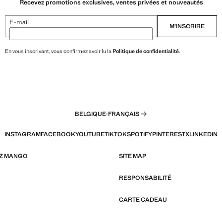
Recevez promotions exclusives, ventes privées et nouveautés
E-mail
M’INSCRIRE
En vous inscrivant, vous confirmez avoir lu la
Politique de confidentialité
.
BELGIQUE
·
FRANÇAIS
INSTAGRAM
FACEBOOK
YOUTUBE
TIKTOK
SPOTIFY
PINTEREST
X
LINKEDIN
EZ MANGO
SITE MAP
RESPONSABILITÉ
CARTE CADEAU