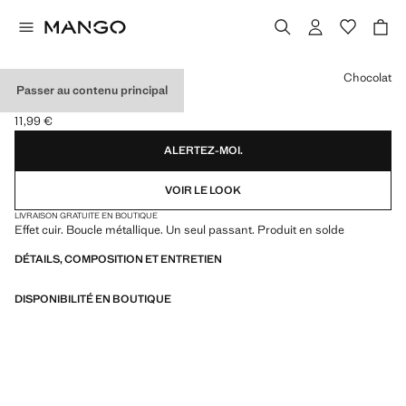
Choisissez une couleur
Chocolat
Passer au contenu principal
CEINTURE SIMILI-CUIR
11,99 €
Prix actuel [11,99 € ]
ALERTEZ-MOI.
VOIR LE LOOK
LIVRAISON GRATUITE EN BOUTIQUE
Effet cuir. Boucle métallique. Un seul passant. Produit en solde
DÉTAILS, COMPOSITION ET ENTRETIEN
DISPONIBILITÉ EN BOUTIQUE