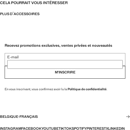
CELA POURRAIT VOUS INTÉRESSER
PLUS D´ACCESSOIRES
Recevez promotions exclusives, ventes privées et nouveautés
E-mail
M’INSCRIRE
En vous inscrivant, vous confirmez avoir lu la
Politique de confidentialité
.
BELGIQUE
·
FRANÇAIS
INSTAGRAM
FACEBOOK
YOUTUBE
TIKTOK
SPOTIFY
PINTEREST
X
LINKEDIN