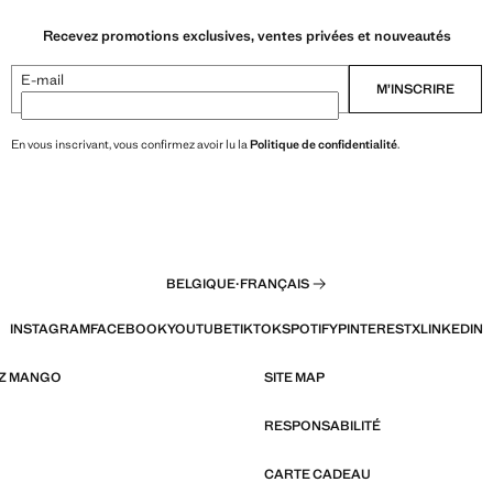
Recevez promotions exclusives, ventes privées et nouveautés
E-mail
M’INSCRIRE
En vous inscrivant, vous confirmez avoir lu la
Politique de confidentialité
.
BELGIQUE
·
FRANÇAIS
INSTAGRAM
FACEBOOK
YOUTUBE
TIKTOK
SPOTIFY
PINTEREST
X
LINKEDIN
EZ MANGO
SITE MAP
RESPONSABILITÉ
CARTE CADEAU