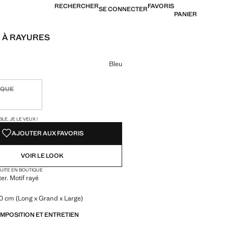
RECHERCHER
FAVORIS
SE CONNECTER
PANIER
 À RAYURES
22,99 € ]
ne couleur
Bleu
IQUE
ible. Je le veux !
TÉS !
LE. JE LE VEUX !
AJOUTER AUX FAVORIS
VOIR LE LOOK
TUITE EN BOUTIQUE
er. Motif rayé
0 cm (Long x Grand x Large)
OMPOSITION ET ENTRETIEN