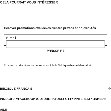
CELA POURRAIT VOUS INTÉRESSER
Recevez promotions exclusives, ventes privées et nouveautés
E-mail
M’INSCRIRE
En vous inscrivant, vous confirmez avoir lu la
Politique de confidentialité
.
BELGIQUE
·
FRANÇAIS
INSTAGRAM
FACEBOOK
YOUTUBE
TIKTOK
SPOTIFY
PINTEREST
X
LINKEDIN
AIDE