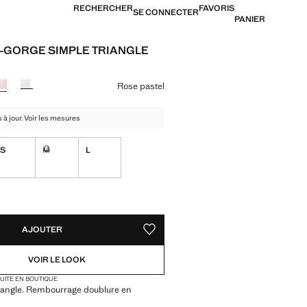
RECHERCHER
FAVORIS
SE CONNECTER
PANIER
-GORGE SIMPLE TRIANGLE
15,99 € ]
ne couleur
Rose pastel
 à jour. Voir les mesures
S
M
L
ible. Je le veux !
Non disponible. Je le veux !
TÉS !
LE. JE LE VEUX !
AJOUTER
AJOUTER AUX FAVORIS
VOIR LE LOOK
TUITE EN BOUTIQUE
riangle. Rembourrage doublure en