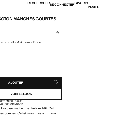
RECHERCHER
FAVORIS
SE CONNECTER
PANIER
 COTON MANCHES COURTES
12,99 € ]
ne couleur
Vert
orte la taille M et mesure 188cm.
TÉS !
LE. JE LE VEUX !
AJOUTER
AJOUTER AUX FAVORIS
VOIR LE LOOK
TUITE EN BOUTIQUE
NGUEUR STANDARD
issu en maille fine. Relaxed-fit. Col
courtes. Col et manches à finitions