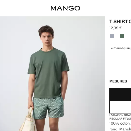
T-SHIRT
12,99 €
Prix actuel [
Choisissez u
Le mannequin p
DERNIÈRES UNI
NON DISPONIB
MESURES
LIVRAISON GRA
REGULAR FIT
LO
100% coton. T
rond. Manches 