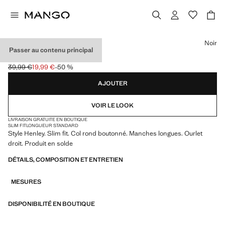
Choisissez une couleur
Noir
Passer au contenu principal
T-SHIRT COL TUNISIEN
39,99 €
19,99 €
-50 %
Prix initial barré [39,99 € ]
Prix actuel [19,99 € ]
AJOUTER
VOIR LE LOOK
LIVRAISON GRATUITE EN BOUTIQUE
SLIM FIT
LONGUEUR STANDARD
Style Henley. Slim fit. Col rond boutonné. Manches longues. Ourlet
droit. Produit en solde
DÉTAILS, COMPOSITION ET ENTRETIEN
MESURES
DISPONIBILITÉ EN BOUTIQUE