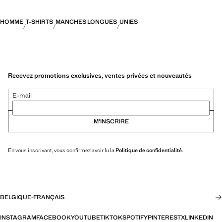
HOMME
T-SHIRTS
MANCHES LONGUES
UNIES
Recevez promotions exclusives, ventes privées et nouveautés
E-mail
M’INSCRIRE
En vous inscrivant, vous confirmez avoir lu la
Politique de confidentialité
.
BELGIQUE
·
FRANÇAIS
INSTAGRAM
FACEBOOK
YOUTUBE
TIKTOK
SPOTIFY
PINTEREST
X
LINKEDIN