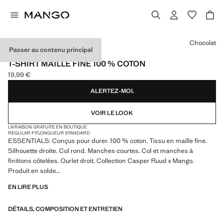
Choisissez une couleur
Chocolat
Passer au contenu principal
ESSENTIALS
T-SHIRT MAILLE FINE 100 % COTON
19,99 €
Prix actuel [19,99 € ]
ALERTEZ-MOI.
VOIR LE LOOK
LIVRAISON GRATUITE EN BOUTIQUE
REGULAR FIT
LONGUEUR STANDARD
ESSENTIALS: Conçus pour durer. 100 % coton. Tissu en maille fine.
Silhouette droite. Col rond. Manches courtes. Col et manches à
finitions côtelées. Ourlet droit. Collection Casper Ruud x Mango.
Produit en solde
EN LIRE PLUS
ESSENTIALS: Made to last. Hemos reforzado nuestras exigencias de
calidad añadiendo nuevas pruebas de resistencia a nuestras prendas.
DÉTAILS, COMPOSITION ET ENTRETIEN
Diseñadas considerando cuidadosamente su confección, son todavía
más durables, versátiles y atemporales