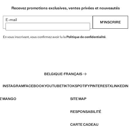
Recevez promotions exclusives, ventes privées et nouveautés
E-mail
M’INSCRIRE
En vous inscrivant, vous confirmez avoir lu la
Politique de confidentialité
.
BELGIQUE
·
FRANÇAIS
INSTAGRAM
FACEBOOK
YOUTUBE
TIKTOK
SPOTIFY
PINTEREST
X
LINKEDIN
EZ MANGO
SITE MAP
RESPONSABILITÉ
CARTE CADEAU