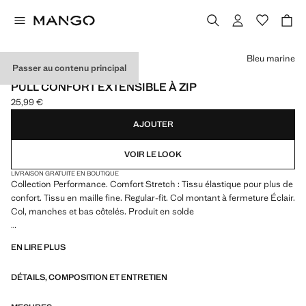
Choisissez une couleur
Bleu marine
Passer au contenu principal
PERFORMANCE
PULL CONFORT EXTENSIBLE À ZIP
25,99 €
Prix actuel [25,99 € ]
AJOUTER
VOIR LE LOOK
LIVRAISON GRATUITE EN BOUTIQUE
Collection Performance. Comfort Stretch : Tissu élastique pour plus de
confort. Tissu en maille fine. Regular-fit. Col montant à fermeture Éclair.
Col, manches et bas côtelés. Produit en solde
PERFORMANCE : une collection de vêtements confectionnés à partir
EN LIRE PLUS
de fibres techniques. Cette sélection présente une vaste gamme de
caractéristiques avancées telles que des tissus bi-stretch, à séchage
DÉTAILS, COMPOSITION ET ENTRETIEN
rapide, faciles à repasser, thermorégulateurs, respirants ou résistants
à l’eau, organisés en trois catégories générales : Thermorégulation,