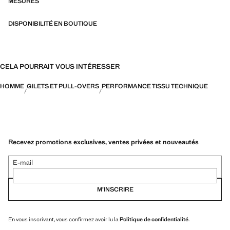
fonctionnalité et confort
MESURES
DISPONIBILITÉ EN BOUTIQUE
CELA POURRAIT VOUS INTÉRESSER
HOMME
GILETS ET PULL-OVERS
PERFORMANCE TISSU TECHNIQUE
Recevez promotions exclusives, ventes privées et nouveautés
E-mail
M’INSCRIRE
En vous inscrivant, vous confirmez avoir lu la
Politique de confidentialité
.