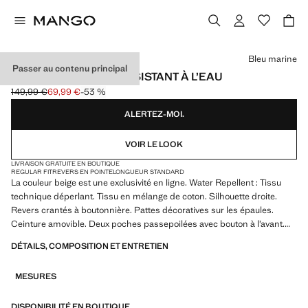
Choisissez une couleur
Bleu marine
Passer au contenu principal
TRENCH CEINTURERÉSISTANT À L’EAU
149,99 €
69,99 €
-53 %
Prix initial barré [149,99 € ]
Prix actuel [69,99 € ]
ALERTEZ-MOI.
VOIR LE LOOK
LIVRAISON GRATUITE EN BOUTIQUE
REGULAR FIT
REVERS EN POINTE
LONGUEUR STANDARD
La couleur beige est une exclusivité en ligne. Water Repellent : Tissu
technique déperlant. Tissu en mélange de coton. Silhouette droite.
Revers crantés à boutonnière. Pattes décoratives sur les épaules.
Ceinture amovible. Deux poches passepoilées avec bouton à l’avant.
Doublure. Poche intérieure. Design croisé avec fermeture avant à
DÉTAILS, COMPOSITION ET ENTRETIEN
double boutonnage. Ouverture arrière en bas. Produit en solde
MESURES
DISPONIBILITÉ EN BOUTIQUE