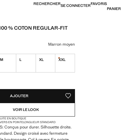
RECHERCHER
FAVORIS
SE CONNECTER
PANIER
100 % COTON REGULAR-FIT
69,99 € ]
ne couleur
Marron moyen
M
L
XL
XXL
Dernières unités !
TÉS !
LE. JE LE VEUX !
AJOUTER
AJOUTER AUX FAVORIS
VOIR LE LOOK
TUITE EN BOUTIQUE
VERS EN POINTE
LONGUEUR STANDARD
 Conçus pour durer. Silhouette droite.
andard. Design croisé avec fermeture
le boutonnage. Col à revers En pointe.