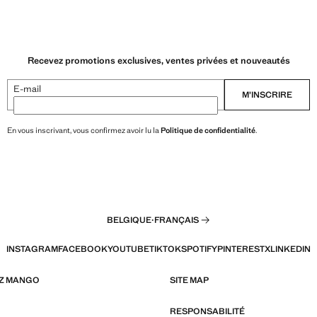
Recevez promotions exclusives, ventes privées et nouveautés
E-mail
M’INSCRIRE
En vous inscrivant, vous confirmez avoir lu la
Politique de confidentialité
.
BELGIQUE
·
FRANÇAIS
INSTAGRAM
FACEBOOK
YOUTUBE
TIKTOK
SPOTIFY
PINTEREST
X
LINKEDIN
EZ MANGO
SITE MAP
RESPONSABILITÉ