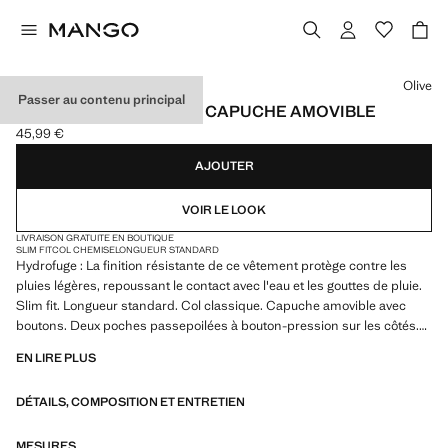
Choisissez une couleur
Olive
Passer au contenu principal
PARKA DÉPERLANTE À CAPUCHE AMOVIBLE
45,99 €
Prix actuel [45,99 € ]
AJOUTER
VOIR LE LOOK
LIVRAISON GRATUITE EN BOUTIQUE
SLIM FIT
COL CHEMISE
LONGUEUR STANDARD
Hydrofuge : La finition résistante de ce vêtement protège contre les
pluies légères, repoussant le contact avec l'eau et les gouttes de pluie.
Slim fit. Longueur standard. Col classique. Capuche amovible avec
boutons. Deux poches passepoilées à bouton-pression sur les côtés.
Poche intérieure. Ouverture sur le bas. Avec doublure. Produit en solde
EN LIRE PLUS
DÉTAILS, COMPOSITION ET ENTRETIEN
MESURES