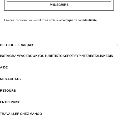
M’INSCRIRE
En vous inscrivant, vous confirmez avoir lu la
Politique de confidentialité
.
BELGIQUE
·
FRANÇAIS
INSTAGRAM
FACEBOOK
YOUTUBE
TIKTOK
SPOTIFY
PINTEREST
X
LINKEDIN
AIDE
MES ACHATS
RETOURS
ENTREPRISE
TRAVAILLER CHEZ MANGO