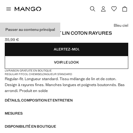
Choisissez une couleur
Bleu ciel
Passer au contenu principal
CHEMISE REGULAR-FIT LIN COTON RAYURES
35,99 €
Prix actuel [35,99 € ]
ALERTEZ-MOI.
VOIR LE LOOK
LIVRAISON GRATUITE EN BOUTIQUE
REGULAR FIT
COL CHEMISE
LONGUEUR STANDARD
Regular-fit. Longueur standard. Tissu mélange de lin et de coton.
Design à rayures fines. Manches longues et poignets boutonnés. Bas
arrondi. Produit en solde
DÉTAILS, COMPOSITION ET ENTRETIEN
MESURES
DISPONIBILITÉ EN BOUTIQUE