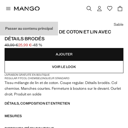
Choisissez une couleur
Sable
Passer au contenu principal
CHEMISE EN MÉLANGE DE COTON ET LIN AVEC
DÉTAILS BRODÉS
49,99 €
25,99 €
-48 %
Prix initial barré [49,99 € ]
Prix actuel [25,99 € ]
AJOUTER
VOIR LE LOOK
LIVRAISON GRATUITE EN BOUTIQUE
REGULAR FIT
COL CHEMISE
LONGUEUR STANDARD
Tissu mélange de lin et de coton. Coupe regular. Détails brodés. Col
chemise. Manches courtes. Fermeture à boutons sur le devant. Ourlet
droit. Produit en solde
DÉTAILS, COMPOSITION ET ENTRETIEN
MESURES