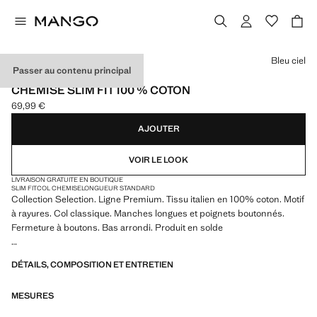
Choisissez une couleur
Bleu ciel
Passer au contenu principal
SELECTION
CHEMISE SLIM FIT 100 % COTON
69,99 €
Prix actuel [69,99 € ]
AJOUTER
VOIR LE LOOK
LIVRAISON GRATUITE EN BOUTIQUE
SLIM FIT
COL CHEMISE
LONGUEUR STANDARD
Collection Selection. Ligne Premium. Tissu italien en 100% coton. Motif
à rayures. Col classique. Manches longues et poignets boutonnés.
Fermeture à boutons. Bas arrondi. Produit en solde
SELECTION : une collection de vêtements classiques aux lignes
DÉTAILS, COMPOSITION ET ENTRETIEN
minimalistes et aux détails soigneusement conçus. Fabriquée à partir
de tissus de haute qualité pour une garde-robe intemporelle et
MESURES
élégante