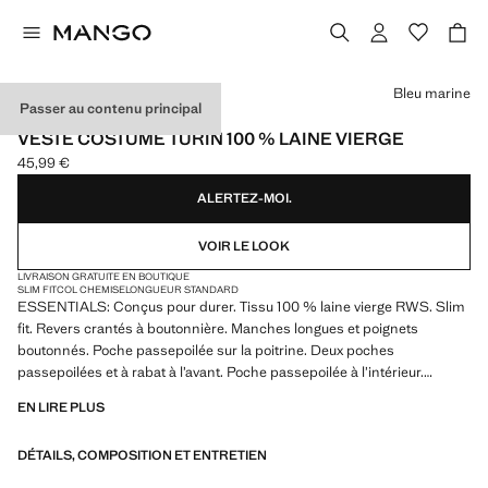
Choisissez une couleur
Bleu marine
Passer au contenu principal
ESSENTIALS
VESTE COSTUME TURIN 100 % LAINE VIERGE
45,99 €
Prix actuel [45,99 € ]
ALERTEZ-MOI.
VOIR LE LOOK
LIVRAISON GRATUITE EN BOUTIQUE
SLIM FIT
COL CHEMISE
LONGUEUR STANDARD
ESSENTIALS: Conçus pour durer. Tissu 100 % laine vierge RWS. Slim
fit. Revers crantés à boutonnière. Manches longues et poignets
boutonnés. Poche passepoilée sur la poitrine. Deux poches
passepoilées et à rabat à l’avant. Poche passepoilée à l’intérieur.
Fermeture à boutons sur le devant. Doublure intérieure
EN LIRE PLUS
ESSENTIALS: Made to last. Hemos reforzado nuestras exigencias de
DÉTAILS, COMPOSITION ET ENTRETIEN
calidad añadiendo nuevas pruebas de resistencia a nuestras prendas.
Diseñadas considerando cuidadosamente su confección, son todavía