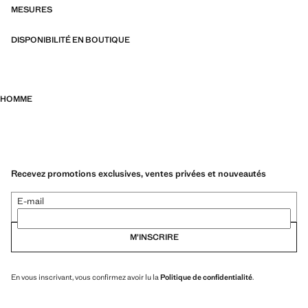
más durables, versátiles y atemporales
MESURES
DISPONIBILITÉ EN BOUTIQUE
HOMME
Recevez promotions exclusives, ventes privées et nouveautés
E-mail
M’INSCRIRE
En vous inscrivant, vous confirmez avoir lu la
Politique de confidentialité
.