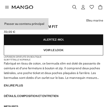
Choisissez une couleur
Bleu marine
Passer au contenu principal
BERMUDA EN JEAN SLIM FIT
39,99 €
Prix actuel [39,99 € ]
ALERTEZ-MOI.
VOIR LE LOOK
LIVRAISON GRATUITE EN BOUTIQUE
SLIM FIT
TAILLE NORMALE
Fabriqué en tissu de coton, ce bermuda slim est doté de passants de
ceinture et d'une fermeture à bouton et zip. Il comprend deux poches
latérales, une poche ticket et deux poches plaquées à l’arrière. Les
bermudas sont dotés d'un ourlet sur le bas. Le mannequin mesure
190 cm et porte une taille 42
EN LIRE PLUS
DÉTAILS, COMPOSITION ET ENTRETIEN
MESURES