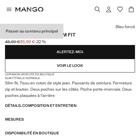
Choisissez une couleur
Bleu foncé
Passer au contenu principal
BERMUDA EN JEAN SLIM FIT
45,99 €
35,99 €
-22 %
Prix initial barré [45,99 € ]
Prix actuel [35,99 € ]
ALERTEZ-MOI.
VOIR LE LOOK
LIVRAISON GRATUITE EN BOUTIQUE
SLIM FIT
TAILLE NORMALE
Slim fit. Tissu en coton de style jean. Passants de ceinture. Fermeture
zip et bouton. Deux poches sur les côtés. Poche porte-monnaie. Deux
poches plaquées à l'arrière
DÉTAILS, COMPOSITION ET ENTRETIEN
MESURES
DISPONIBILITÉ EN BOUTIQUE