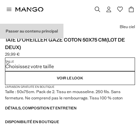
Choisissez une couleur
Bleu ciel
Passer au contenu principal
2 PACK
TAIE D’OREILLER GAZE COTON 50X75 CM(LOT DE
DEUX)
29,99 €
Prix actuel [29,99 € ]
TAILLE
Choisissez votre taille
VOIR LE LOOK
LIVRAISON GRATUITE EN BOUTIQUE
Taille : 50x75cm. Pack de 2. Tissu en mousseline. 250 fils. Sans
fermeture. Ne comprend pas le rembourrage. Tissu 100 % coton
DÉTAILS, COMPOSITION ET ENTRETIEN
DISPONIBILITÉ EN BOUTIQUE