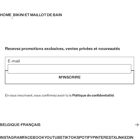
HOME
BIKINI ET MAILLOT DE BAIN
Recevez promotions exclusives, ventes privées et nouveautés
E-mail
M’INSCRIRE
En vous inscrivant, vous confirmez avoir lu la
Politique de confidentialité
.
BELGIQUE
·
FRANÇAIS
INSTAGRAM
FACEBOOK
YOUTUBE
TIKTOK
SPOTIFY
PINTEREST
X
LINKEDIN