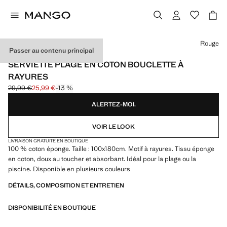
Choisissez une couleur
Rouge
Passer au contenu principal
600 G/M2
SERVIETTE PLAGE EN COTON BOUCLETTE À
RAYURES
29,99 €
25,99 €
-13 %
Prix initial barré [29,99 € ]
Prix actuel [25,99 € ]
ALERTEZ-MOI.
VOIR LE LOOK
LIVRAISON GRATUITE EN BOUTIQUE
100 % coton éponge. Taille : 100x180cm. Motif à rayures. Tissu éponge
en coton, doux au toucher et absorbant. Idéal pour la plage ou la
piscine. Disponible en plusieurs couleurs
DÉTAILS, COMPOSITION ET ENTRETIEN
DISPONIBILITÉ EN BOUTIQUE