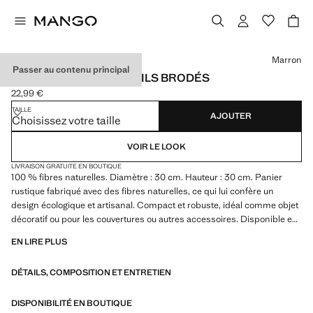
Choisissez une couleur
Marron
Passer au contenu principal
GRAND PANIER À DÉTAILS BRODÉS
22,99 €
Prix actuel [22,99 € ]
TAILLE
AJOUTER
Choisissez votre taille
VOIR LE LOOK
LIVRAISON GRATUITE EN BOUTIQUE
100 % fibres naturelles. Diamètre : 30 cm. Hauteur : 30 cm. Panier
rustique fabriqué avec des fibres naturelles, ce qui lui confère un
design écologique et artisanal. Compact et robuste, idéal comme objet
décoratif ou pour les couvertures ou autres accessoires. Disponible en
plusieurs tailles. Produit en solde
EN LIRE PLUS
DÉTAILS, COMPOSITION ET ENTRETIEN
DISPONIBILITÉ EN BOUTIQUE