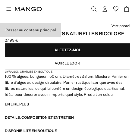
Choisissez une couleur
Vert pastel
Passer au contenu principal
PANIER LONG EN FIBRES NATURELLES BICOLORE
27,99 €
Prix actuel [27,99 € ]
ALERTEZ-MOI.
VOIR LE LOOK
LIVRAISON GRATUITE EN BOUTIQUE
100 % algues. Longueur : 50 cm. Diamètre : 38 cm. Bicolore. Panier en
fibre d’algue au design circulaire. Panier rustique fabriqué avec des
fibres naturelles, ce qui lui confère un design écologique et artisanal.
Idéal pour décorer avec n'importe quel style. Produit en solde
EN LIRE PLUS
DÉTAILS, COMPOSITION ET ENTRETIEN
DISPONIBILITÉ EN BOUTIQUE