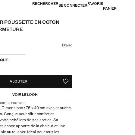
RECHERCHER
FAVORIS
SE CONNECTER
PANIER
R POUSSETTE EN COTON
ERMETURE
49,99 € ]
ne couleur
Blanc
IQUE
TÉS !
LE. JE LE VEUX !
AJOUTER
AJOUTER AUX FAVORIS
VOIR LE LOOK
TUITE EN BOUTIQUE
. Dimensions : 75 x 40 cm avec capuche.
s. Conçue pour offrir confort et
 votre bébé lors de ses sorties. Sa
telassée apporte de la chaleur et une
ble au toucher. Idéal pour tous les