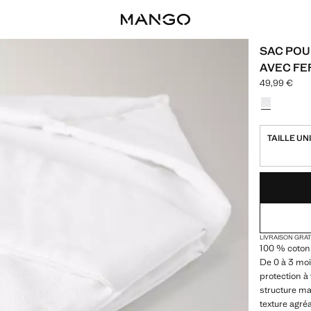
SAC POU
AVEC F
49,99 €
Prix actuel [
Choisissez u
TAILLE UN
DERNIÈRES UNI
NON DISPONIB
LIVRAISON GRA
100 % coton
De 0 à 3 moi
protection à
structure ma
texture agréa