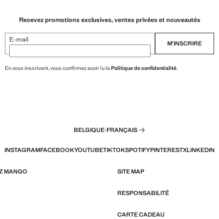
Recevez promotions exclusives, ventes privées et nouveautés
E-mail
M’INSCRIRE
En vous inscrivant, vous confirmez avoir lu la
Politique de confidentialité
.
BELGIQUE
·
FRANÇAIS
INSTAGRAM
FACEBOOK
YOUTUBE
TIKTOK
SPOTIFY
PINTEREST
X
LINKEDIN
EZ MANGO
SITE MAP
RESPONSABILITÉ
CARTE CADEAU