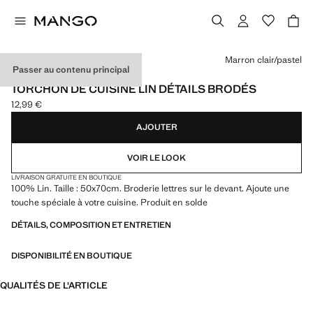
Choisissez une couleur
Marron clair/pastel
Passer au contenu principal
MADE IN EUROPE
TORCHON DE CUISINE LIN DÉTAILS BRODÉS
12,99 €
Prix actuel [12,99 € ]
AJOUTER
VOIR LE LOOK
LIVRAISON GRATUITE EN BOUTIQUE
100% Lin. Taille : 50x70cm. Broderie lettres sur le devant. Ajoute une
touche spéciale à votre cuisine. Produit en solde
DÉTAILS, COMPOSITION ET ENTRETIEN
DISPONIBILITÉ EN BOUTIQUE
QUALITÉS DE L'ARTICLE