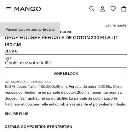
Choisissez une couleur
Jaune pastel
Passer au contenu principal
PERCALE DE COTON / MADE IN PORTUGAL
DRAP-HOUSSE PERCALE DE COTON 200 FILS LIT
180 CM
21,99 €
Prix actuel [21,99 € ]
TAILLE
Choisissez votre taille
VOIR LE LOOK
LIVRAISON GRATUITE EN BOUTIQUE
100 % coton. Taille : 180x200x30 cm. Percale de coton 200 fils. Drap-
housse confectionné en percale de coton 200 fils, reconnue pour sa
douceur, sa fraîcheur et sa durabilité. La percale de coton apporte
fraîcheur et douceur ; elle est durable, respirante et polyvalente. Idéale
comme article incontournable de votre linge de lit. Disponible en
EN LIRE PLUS
plusieurs couleurs. À combiner avec d’autres articles de la collection.
Produit en solde
DÉTAILS, COMPOSITION ET ENTRETIEN