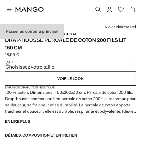
Choisissez une couleur
Violet clair/pastel
Passer au contenu principal
PERCALE DE COTON / MADE IN PORTUGAL
DRAP-HOUSSE PERCALE DE COTON 200 FILS LIT
150 CM
18,99 €
Prix actuel [18,99 € ]
TAILLE
Choisissez votre taille
VOIR LE LOOK
LIVRAISON GRATUITE EN BOUTIQUE
100 % coton. Dimensions : 150x200x30 cm. Percale de coton 200 fils.
Drap-housse confectionné en percale de coton 200 fils, reconnue pour
sa douceur, sa fraîcheur et sa durabilité. La percale de coton apporte
fraîcheur et douceur ; elle est durable, respirante et polyvalente. Idéale
comme article incontournable de votre linge de lit. Disponible en
EN LIRE PLUS
plusieurs couleurs. À combiner avec d’autres articles de la collection.
Produit en solde
DÉTAILS, COMPOSITION ET ENTRETIEN