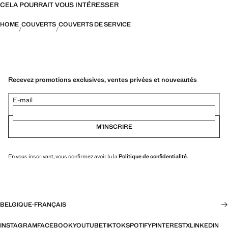
CELA POURRAIT VOUS INTÉRESSER
HOME
COUVERTS
COUVERTS DE SERVICE
Recevez promotions exclusives, ventes privées et nouveautés
E-mail
M’INSCRIRE
En vous inscrivant, vous confirmez avoir lu la
Politique de confidentialité
.
BELGIQUE
·
FRANÇAIS
INSTAGRAM
FACEBOOK
YOUTUBE
TIKTOK
SPOTIFY
PINTEREST
X
LINKEDIN