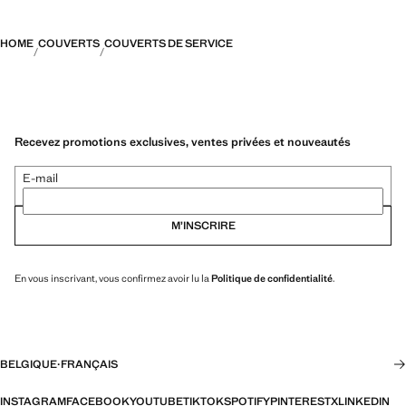
HOME
COUVERTS
COUVERTS DE SERVICE
Recevez promotions exclusives, ventes privées et nouveautés
E-mail
M’INSCRIRE
En vous inscrivant, vous confirmez avoir lu la
Politique de confidentialité
.
BELGIQUE
·
FRANÇAIS
INSTAGRAM
FACEBOOK
YOUTUBE
TIKTOK
SPOTIFY
PINTEREST
X
LINKEDIN