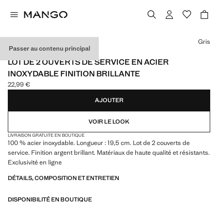
Choisissez une couleur
Gris
Passer au contenu principal
EXCLUSIVITÉ INTERNET
LOT DE 2 OUVERTS DE SERVICE EN ACIER
INOXYDABLE FINITION BRILLANTE
22,99 €
Prix actuel [22,99 € ]
AJOUTER
VOIR LE LOOK
LIVRAISON GRATUITE EN BOUTIQUE
100 % acier inoxydable. Longueur : 19,5 cm. Lot de 2 couverts de
service. Finition argent brillant. Matériaux de haute qualité et résistants.
Exclusivité en ligne
DÉTAILS, COMPOSITION ET ENTRETIEN
DISPONIBILITÉ EN BOUTIQUE