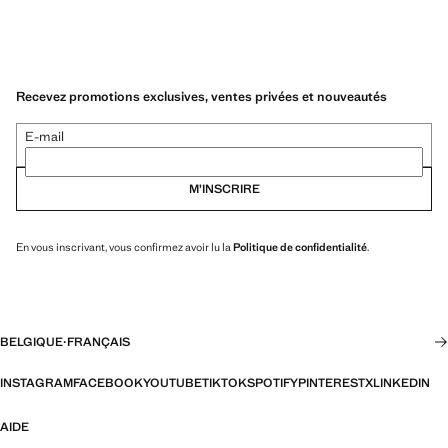
Recevez promotions exclusives, ventes privées et nouveautés
E-mail
M’INSCRIRE
En vous inscrivant, vous confirmez avoir lu la
Politique de confidentialité
.
BELGIQUE
·
FRANÇAIS
INSTAGRAM
FACEBOOK
YOUTUBE
TIKTOK
SPOTIFY
PINTEREST
X
LINKEDIN
AIDE