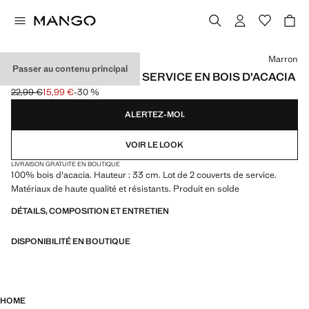
Choisissez une couleur
Marron
Passer au contenu principal
LOT DE 2 COUVERTS DE SERVICE EN BOIS D’ACACIA
22,99 €
15,99 €
-30 %
Prix initial barré [22,99 € ]
Prix actuel [15,99 € ]
ALERTEZ-MOI.
VOIR LE LOOK
LIVRAISON GRATUITE EN BOUTIQUE
100% bois d'acacia. Hauteur : 33 cm. Lot de 2 couverts de service.
Matériaux de haute qualité et résistants. Produit en solde
DÉTAILS, COMPOSITION ET ENTRETIEN
DISPONIBILITÉ EN BOUTIQUE
HOME