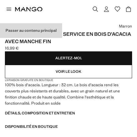
Choisissez une couleur
Marron
Passer au contenu principal
LOT DE 2 COUVERTS DE SERVICE EN BOIS D’ACACIA
AVEC MANCHE FIN
16,99 €
Prix actuel [16,99 € ]
ALERTEZ-MOI.
VOIR LE LOOK
LIVRAISON GRATUITE EN BOUTIQUE
100% bois d'acacia. Longueur : 32 cm. Le bois d'acacia rend les
couverts plus résistants et durables, avec un grain naturel et une
finition chaude et de haute qualité. Combine l'esthétique et la
fonctionnalité. Produit en solde
DÉTAILS, COMPOSITION ET ENTRETIEN
DISPONIBILITÉ EN BOUTIQUE