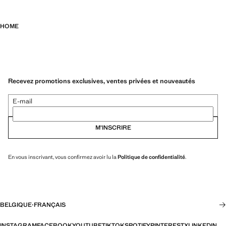
HOME
Recevez promotions exclusives, ventes privées et nouveautés
E-mail
M’INSCRIRE
En vous inscrivant, vous confirmez avoir lu la
Politique de confidentialité
.
BELGIQUE
·
FRANÇAIS
INSTAGRAM
FACEBOOK
YOUTUBE
TIKTOK
SPOTIFY
PINTEREST
X
LINKEDIN