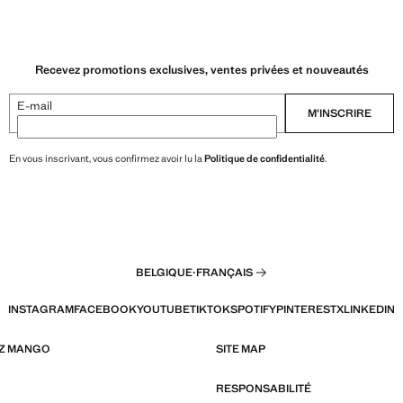
Recevez promotions exclusives, ventes privées et nouveautés
E-mail
M’INSCRIRE
En vous inscrivant, vous confirmez avoir lu la
Politique de confidentialité
.
BELGIQUE
·
FRANÇAIS
INSTAGRAM
FACEBOOK
YOUTUBE
TIKTOK
SPOTIFY
PINTEREST
X
LINKEDIN
EZ MANGO
SITE MAP
RESPONSABILITÉ