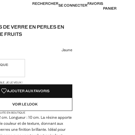
RECHERCHER
FAVORIS
SE CONNECTER
PANIER
 DE VERRE EN PERLES EN
E FRUITS
24,99 € ]
ne couleur
Jaune
IQUE
ible. Je le veux !
TÉS !
LE. JE LE VEUX !
AJOUTER AUX FAVORIS
VOIR LE LOOK
TUITE EN BOUTIQUE
2 cm. Longueur : 10 cm. La résine apporte
e couleur et de texture, donnant aux
rres une finition brillante. Idéal pour