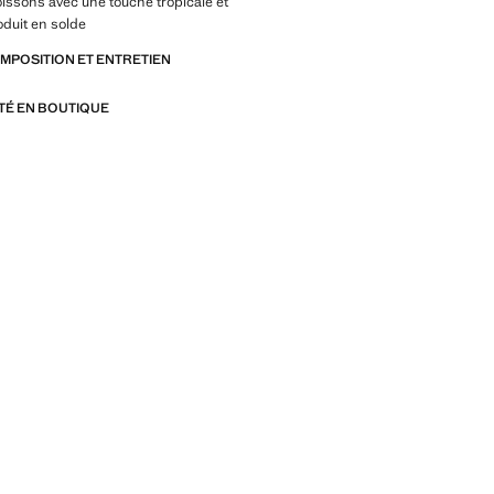
oissons avec une touche tropicale et
oduit en solde
OMPOSITION ET ENTRETIEN
ITÉ EN BOUTIQUE