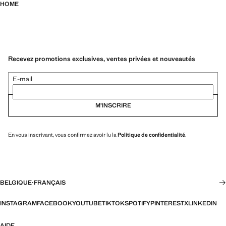
HOME
Recevez promotions exclusives, ventes privées et nouveautés
E-mail
M’INSCRIRE
En vous inscrivant, vous confirmez avoir lu la
Politique de confidentialité
.
BELGIQUE
·
FRANÇAIS
INSTAGRAM
FACEBOOK
YOUTUBE
TIKTOK
SPOTIFY
PINTEREST
X
LINKEDIN
AIDE