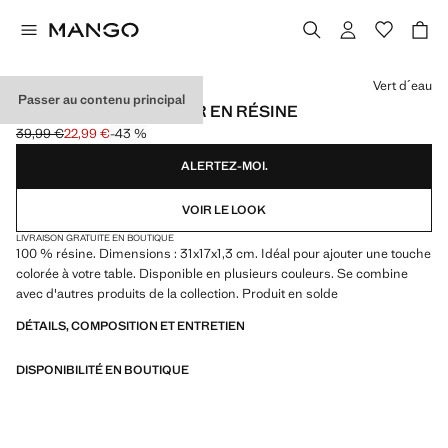
Choisissez une couleur
Vert d´eau
Passer au contenu principal
PLANCHE À DÉCOUPER EN RÉSINE
39,99 €
22,99 €
-43 %
Prix initial barré [39,99 € ]
Prix actuel [22,99 € ]
ALERTEZ-MOI.
VOIR LE LOOK
LIVRAISON GRATUITE EN BOUTIQUE
100 % résine. Dimensions : 31x17x1,3 cm. Idéal pour ajouter une touche
colorée à votre table. Disponible en plusieurs couleurs. Se combine
avec d'autres produits de la collection. Produit en solde
DÉTAILS, COMPOSITION ET ENTRETIEN
DISPONIBILITÉ EN BOUTIQUE