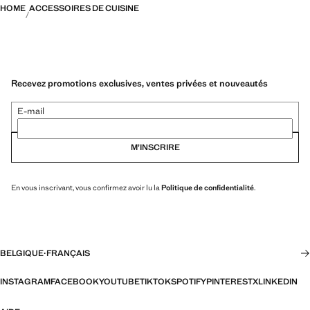
HOME
ACCESSOIRES DE CUISINE
Recevez promotions exclusives, ventes privées et nouveautés
E-mail
M’INSCRIRE
En vous inscrivant, vous confirmez avoir lu la
Politique de confidentialité
.
BELGIQUE
·
FRANÇAIS
INSTAGRAM
FACEBOOK
YOUTUBE
TIKTOK
SPOTIFY
PINTEREST
X
LINKEDIN