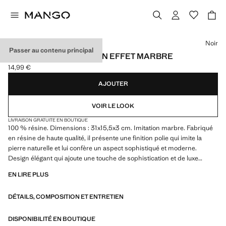
Choisissez une couleur
Noir
Passer au contenu principal
PLATEAU SALLE DE BAIN EFFET MARBRE
14,99 €
Prix actuel [14,99 € ]
AJOUTER
VOIR LE LOOK
LIVRAISON GRATUITE EN BOUTIQUE
100 % résine. Dimensions : 31x15,5x3 cm. Imitation marbre. Fabriqué
en résine de haute qualité, il présente une finition polie qui imite la
pierre naturelle et lui confère un aspect sophistiqué et moderne.
Design élégant qui ajoute une touche de sophistication et de luxe
discret à votre salle de bain. Crée une ambiance chaleureuse et
EN LIRE PLUS
agréable. À combiner avec d’autres articles de la collection. Crée une
atmosphère chaleureuse et conviviale. Disponible en deux couleurs. Se
DÉTAILS, COMPOSITION ET ENTRETIEN
combine avec d'autres articles de la collection. Produit en solde
15.0x3.0x31.0 cm (Long x Grand x Large)
DISPONIBILITÉ EN BOUTIQUE