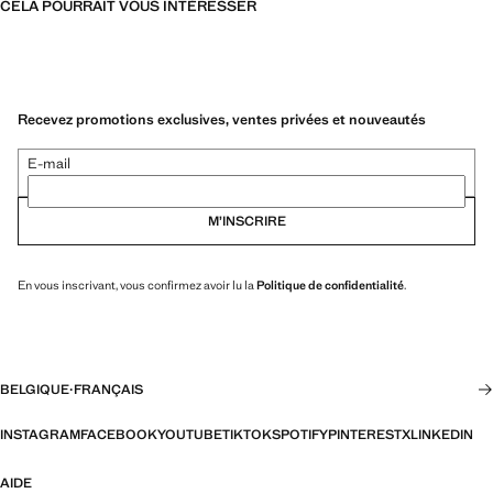
CELA POURRAIT VOUS INTÉRESSER
Recevez promotions exclusives, ventes privées et nouveautés
E-mail
M’INSCRIRE
En vous inscrivant, vous confirmez avoir lu la
Politique de confidentialité
.
BELGIQUE
·
FRANÇAIS
INSTAGRAM
FACEBOOK
YOUTUBE
TIKTOK
SPOTIFY
PINTEREST
X
LINKEDIN
AIDE