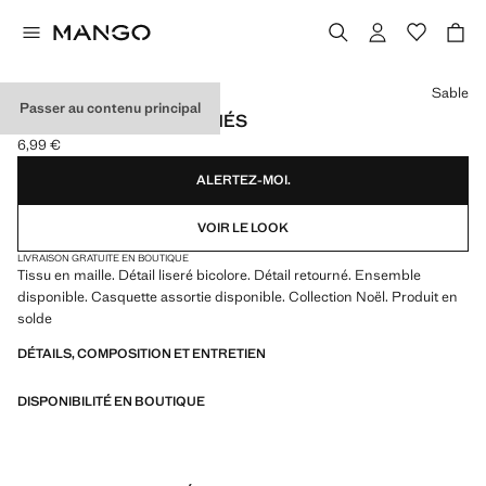
Choisissez une couleur
Sable
Passer au contenu principal
GANTS MAILLE COMBINÉS
6,99 €
Prix actuel [6,99 € ]
ALERTEZ-MOI.
VOIR LE LOOK
LIVRAISON GRATUITE EN BOUTIQUE
Tissu en maille. Détail liseré bicolore. Détail retourné. Ensemble
disponible. Casquette assortie disponible. Collection Noël. Produit en
solde
DÉTAILS, COMPOSITION ET ENTRETIEN
DISPONIBILITÉ EN BOUTIQUE