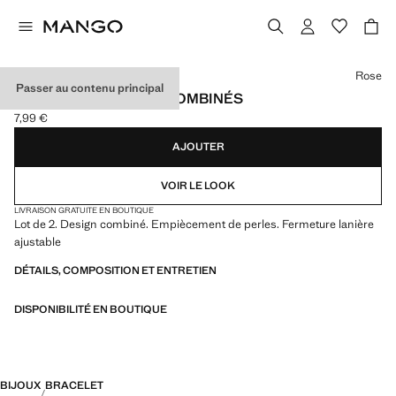
Choisissez une couleur
Rose
Passer au contenu principal
LOT DE 2 BRACELETS COMBINÉS
7,99 €
Prix actuel [7,99 € ]
AJOUTER
VOIR LE LOOK
LIVRAISON GRATUITE EN BOUTIQUE
Lot de 2. Design combiné. Empiècement de perles. Fermeture lanière
ajustable
DÉTAILS, COMPOSITION ET ENTRETIEN
DISPONIBILITÉ EN BOUTIQUE
BIJOUX
BRACELET