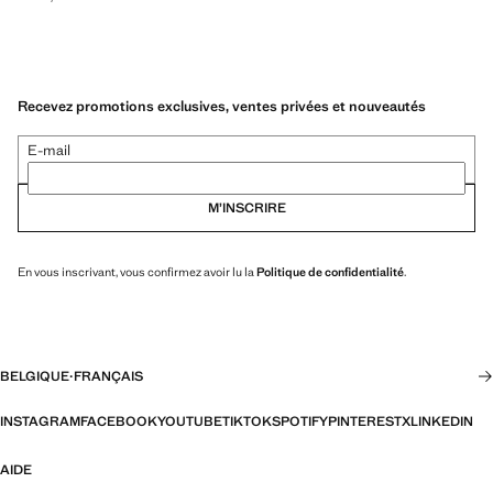
Recevez promotions exclusives, ventes privées et nouveautés
E-mail
M’INSCRIRE
En vous inscrivant, vous confirmez avoir lu la
Politique de confidentialité
.
BELGIQUE
·
FRANÇAIS
INSTAGRAM
FACEBOOK
YOUTUBE
TIKTOK
SPOTIFY
PINTEREST
X
LINKEDIN
AIDE