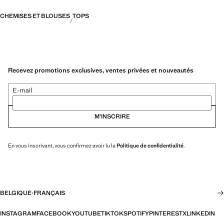
CHEMISES ET BLOUSES
TOPS
Recevez promotions exclusives, ventes privées et nouveautés
E-mail
M’INSCRIRE
En vous inscrivant, vous confirmez avoir lu la
Politique de confidentialité
.
BELGIQUE
·
FRANÇAIS
INSTAGRAM
FACEBOOK
YOUTUBE
TIKTOK
SPOTIFY
PINTEREST
X
LINKEDIN