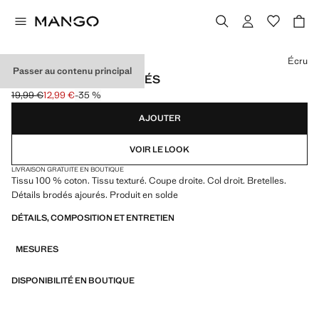
Choisissez une couleur
Écru
Passer au contenu principal
BLOUSE DÉTAILS BRODÉS
19,99 €
12,99 €
-35 %
Prix initial barré [19,99 € ]
Prix actuel [12,99 € ]
AJOUTER
VOIR LE LOOK
LIVRAISON GRATUITE EN BOUTIQUE
Tissu 100 % coton. Tissu texturé. Coupe droite. Col droit. Bretelles.
Détails brodés ajourés. Produit en solde
DÉTAILS, COMPOSITION ET ENTRETIEN
MESURES
DISPONIBILITÉ EN BOUTIQUE