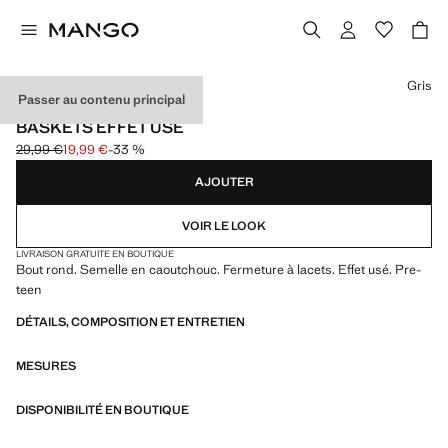
Choisissez une couleur
Gris
Passer au contenu principal
EXCLUSIVITÉ INTERNET
BASKETS EFFET USÉ
29,99 €
19,99 €
-33 %
Prix initial barré [29,99 € ]
Prix actuel [19,99 € ]
AJOUTER
VOIR LE LOOK
LIVRAISON GRATUITE EN BOUTIQUE
Bout rond. Semelle en caoutchouc. Fermeture à lacets. Effet usé. Pre-
teen
DÉTAILS, COMPOSITION ET ENTRETIEN
MESURES
DISPONIBILITÉ EN BOUTIQUE