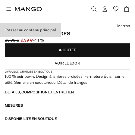
Choisissez une couleur
Marron
Passer au contenu principal
SANDALES CUIR FRANGES
35,99 €
19,99 €
-44 %
Prix initial barré [35,99 € ]
Prix actuel [19,99 € ]
AJOUTER
VOIR LE LOOK
LIVRAISON GRATUITE EN BOUTIQUE
100 % cuir bovin. Design à lanières croisées. Fermeture Éclair sur le
côté. Semelle en caoutchouc. Détail de franges
DÉTAILS, COMPOSITION ET ENTRETIEN
MESURES
DISPONIBILITÉ EN BOUTIQUE