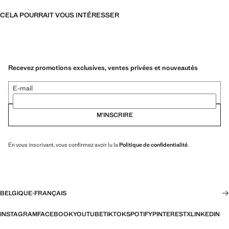
CELA POURRAIT VOUS INTÉRESSER
Recevez promotions exclusives, ventes privées et nouveautés
E-mail
M’INSCRIRE
En vous inscrivant, vous confirmez avoir lu la
Politique de confidentialité
.
BELGIQUE
·
FRANÇAIS
INSTAGRAM
FACEBOOK
YOUTUBE
TIKTOK
SPOTIFY
PINTEREST
X
LINKEDIN