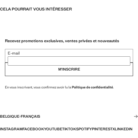
CELA POURRAIT VOUS INTÉRESSER
Recevez promotions exclusives, ventes privées et nouveautés
E-mail
M’INSCRIRE
En vous inscrivant, vous confirmez avoir lu la
Politique de confidentialité
.
BELGIQUE
·
FRANÇAIS
INSTAGRAM
FACEBOOK
YOUTUBE
TIKTOK
SPOTIFY
PINTEREST
X
LINKEDIN