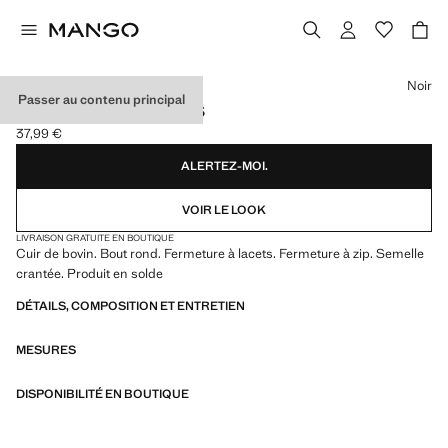
Choisissez une couleur
Noir
Passer au contenu principal
BOTTINES CUIR LACETS
37,99 €
Prix actuel [37,99 € ]
ALERTEZ-MOI.
VOIR LE LOOK
LIVRAISON GRATUITE EN BOUTIQUE
Cuir de bovin. Bout rond. Fermeture à lacets. Fermeture à zip. Semelle
crantée. Produit en solde
DÉTAILS, COMPOSITION ET ENTRETIEN
MESURES
DISPONIBILITÉ EN BOUTIQUE