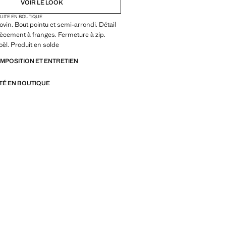
VOIR LE LOOK
TUITE EN BOUTIQUE
ovin. Bout pointu et semi-arrondi. Détail
ècement à franges. Fermeture à zip.
oël. Produit en solde
OMPOSITION ET ENTRETIEN
ITÉ EN BOUTIQUE