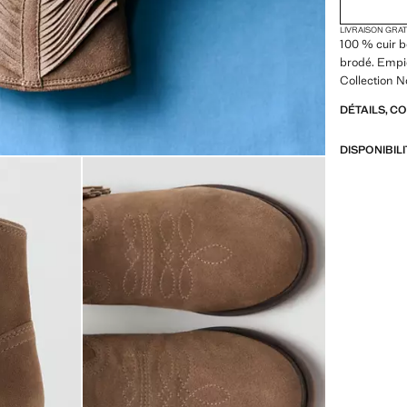
LIVRAISON GRA
100 % cuir b
brodé. Empi
Collection N
DÉTAILS, C
DISPONIBIL