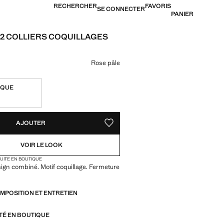
RECHERCHER
FAVORIS
SE CONNECTER
PANIER
 2 COLLIERS COQUILLAGES
7,99 € ]
ne couleur
Rose pâle
IQUE
TÉS !
LE. JE LE VEUX !
AJOUTER
AJOUTER AUX FAVORIS
VOIR LE LOOK
TUITE EN BOUTIQUE
sign combiné. Motif coquillage. Fermeture
OMPOSITION ET ENTRETIEN
ITÉ EN BOUTIQUE