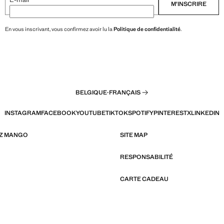
M’INSCRIRE
En vous inscrivant, vous confirmez avoir lu la
Politique de confidentialité
.
BELGIQUE
·
FRANÇAIS
INSTAGRAM
FACEBOOK
YOUTUBE
TIKTOK
SPOTIFY
PINTEREST
X
LINKEDIN
EZ MANGO
SITE MAP
RESPONSABILITÉ
CARTE CADEAU